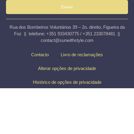
Enviar
Rua dos Bombeiros Voluntários 39 – 2o. direito, Figueira da
Foz || telefone: +351 933430775 / +351 233078481 ||
contact@sunwithstyle.com
Contacto
Livro de reclamações
Alterar opções de privacidade
Histórico de opções de privacidade
Revogar consentimentos
Copyright © 2026 Sun with Style. All rights reserved.
Top